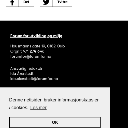
Del
Tvitre
Forum for utvikling og miljø
Hausmanns gate 19
,
0182
Oslo
Orgnr: 971 274 646
forumfor@forumfor.no
Ansvarlig redaktør
Ida Åkerstedt
ida.akerstedt@forumfor.no
Denne nettsiden bruker informasjonskapsler
/ cookies.
Les mer
Personvern og informasjonskapsler
Webpublisering fra Noop
OK