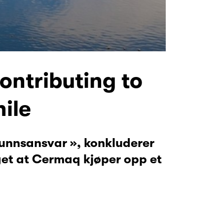
ontributing to
ile
funnsansvar », konkluderer
get at Cermaq kjøper opp et