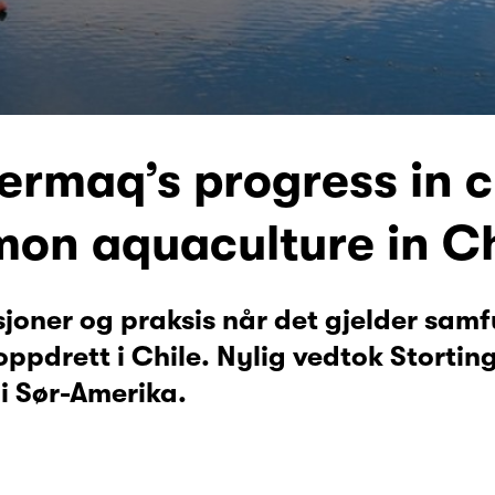
rmaq’s progress in c
mon aquaculture in Ch
joner og praksis når det gjelder sam
ppdrett i Chile. Nylig vedtok Stortin
i Sør-Amerika.