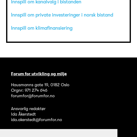
Innspill om kanalvalg i bistanden
Innspill om private investeringer i norsk bistand
Innspill om klimafinansiering
Forum for utvikling og miljø
Hausmanns gate 19
,
0182
Oslo
Orgnr: 971 274 646
forumfor@forumfor.no
Ansvarlig redaktør
Ida Åkerstedt
ida.akerstedt@forumfor.no