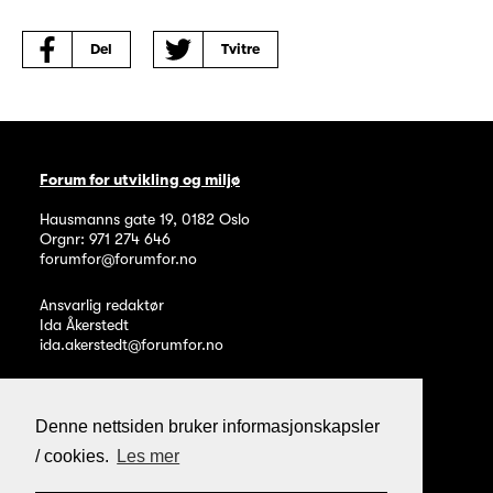
Del
Tvitre
Forum for utvikling og miljø
Hausmanns gate 19
,
0182
Oslo
Orgnr: 971 274 646
forumfor@forumfor.no
Ansvarlig redaktør
Ida Åkerstedt
ida.akerstedt@forumfor.no
Denne nettsiden bruker informasjonskapsler
/ cookies.
Les mer
Personvern og informasjonskapsler