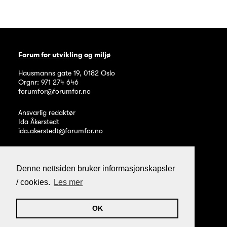
Forum for utvikling og miljø
Hausmanns gate 19
,
0182
Oslo
Orgnr: 971 274 646
forumfor@forumfor.no
Ansvarlig redaktør
Ida Åkerstedt
ida.akerstedt@forumfor.no
Denne nettsiden bruker informasjonskapsler
/ cookies.
Les mer
Personvern og informasjonskapsler
Webpublisering fra Noop
OK