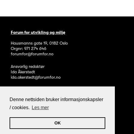
Forum for utvikling og miljø
Hausmanns gate 19
,
0182
Oslo
Orgnr: 971 274 646
forumfor@forumfor.no
Ansvarlig redaktør
Ida Åkerstedt
ida.akerstedt@forumfor.no
Denne nettsiden bruker informasjonskapsler
/ cookies.
Les mer
Personvern og informasjonskapsler
Webpublisering fra Noop
OK