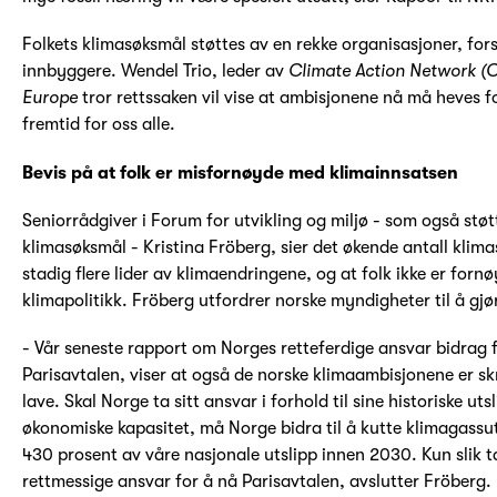
Folkets klimasøksmål støttes av en rekke organisasjoner, for
innbyggere. Wendel Trio, leder av
Climate Action Network (
Europe
tror rettssaken vil vise at ambisjonene nå må heves fo
fremtid for oss alle.
Bevis på at folk er misfornøyde med klimainnsatsen
Seniorrådgiver i Forum for utvikling og miljø - som også støtt
klimasøksmål - Kristina Fröberg, sier det økende antall klima
stadig flere lider av klimaendringene, og at folk ikke er for
klimapolitikk. Fröberg utfordrer norske myndigheter til å gjø
- Vår seneste rapport om Norges retteferdige ansvar bidrag 
Parisavtalen, viser at også de norske klimaambisjonene er 
lave. Skal Norge ta sitt ansvar i forhold til sine historiske uts
økonomiske kapasitet, må Norge bidra til å kutte klimagassut
430 prosent av våre nasjonale utslipp innen 2030. Kun slik ta
rettmessige ansvar for å nå Parisavtalen, avslutter Fröberg.