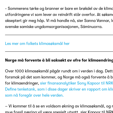
- Sommerens tørke og branner er bare en brøkdel av de klima
utfordringene vi som lever av reindrift står overfor. At søksm
akseptert gir meg håp. Vi må handle nå, sier Sanna Vannar, 
svenske samiske ungdomsorganisasjonen, Sáminuorra.
Les mer om folkets klimasøksmål her
Norge må forvente å bli saksøkt av ofre for klimaendrin
Over 1000 klimasøksmål pågår rundt om i verden i dag. Dett
forsmak på det som kommer, og Norge må også forvente å bli
for klimaendringer,
sier finansanalytiker Sony Kapoor til NR
Define tenketank, som i disse dager skriver en rapport om k
som nå foregår over hele verden.
– Vi kommer til å se en voldsom økning av klimasøksmål, og 
mye fossil næring vil være spesielt utsatt, sier Kapoor til NR