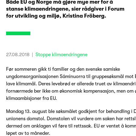
Både EU og Norge må gjøre mye mer for å
stanse klimaendringene, sier rådgiver i Forum
for utvikling og miljø, Kristina Fröberg.
27.08.2018
|
Stoppe klimaendringene
Før sommeren gikk ti familier og den svenske samiske
ungdomsorganisasjonen Sáminuorra til gruppesøksmål mot E
lave klimamål. Deres levebrød er allerede truet av klimaendr
fornærmede ber ikke om økonomisk kompensasjon, men om 
klimaambisjoner fra EU.
Mandag 13. august ble søksmålet godkjent for behandling i 
unionens domstol. Domstolen vil vurdere om saken har rettsl
dermed om anklagen vil føre til rettssak. EU er ventet å komm
løpet av to måneder.