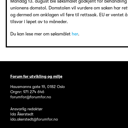
Mandag 13. august ble søksmålet godkjent for behandling 
unionens domstol. Domstolen vil vurdere om saken har rett
og dermed om anklagen vil føre til rettssak. EU er ventet
tilsvar i løpet av to måneder.
Du kan lese mer om søksmålet
her
.
Forum for utvikling og miljø
Hausmanns gate 19
,
0182
Oslo
Orgnr: 971 274 646
forumfor@forumfor.no
Ansvarlig redaktør
Ida Åkerstedt
ida.akerstedt@forumfor.no