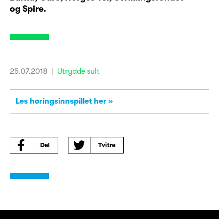
og Spire.
25.07.2018
|
Utrydde sult
Les høringsinnspillet her
Del
Tvitre