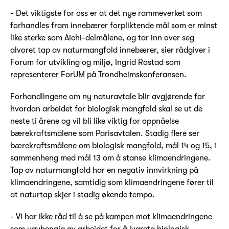
- Det viktigste for oss er at det nye rammeverket som
forhandles fram innebærer forpliktende mål som er minst
like sterke som Aichi-delmålene, og tar inn over seg
alvoret tap av naturmangfold innebærer, sier rådgiver i
Forum for utvikling og miljø, Ingrid Rostad som
representerer ForUM på Trondheimskonferansen.
Forhandlingene om ny naturavtale blir avgjørende for
hvordan arbeidet for biologisk mangfold skal se ut de
neste ti årene og vil bli like viktig for oppnåelse
bærekraftsmålene som Parisavtalen. Stadig flere ser
bærekraftsmålene om biologisk mangfold, mål 14 og 15, i
sammenheng med mål 13 om å stanse klimaendringene.
Tap av naturmangfold har en negativ innvirkning på
klimaendringene, samtidig som klimaendringene fører til
at naturtap skjer i stadig økende tempo.
- Vi har ikke råd til å se på kampen mot klimaendringene