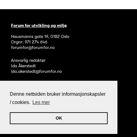
Forum for utvikling og miljø
Hausmanns gate 19
,
0182
Oslo
Orgnr: 971 274 646
forumfor@forumfor.no
Ansvarlig redaktør
Ida Åkerstedt
ida.akerstedt@forumfor.no
Denne nettsiden bruker informasjonskapsler
/ cookies.
Les mer
Personvern og informasjonskapsler
Webpublisering fra Noop
OK