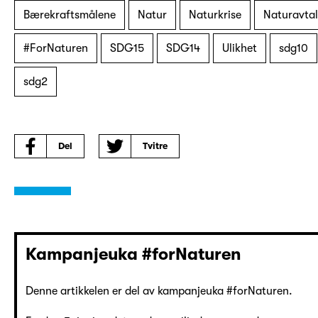
Bærekraftsmålene
Natur
Naturkrise
Naturavta
#ForNaturen
SDG15
SDG14
Ulikhet
sdg10
sdg2
Del
Tvitre
Kampanjeuka #forNaturen
Denne artikkelen er del av kampanjeuka #forNaturen.