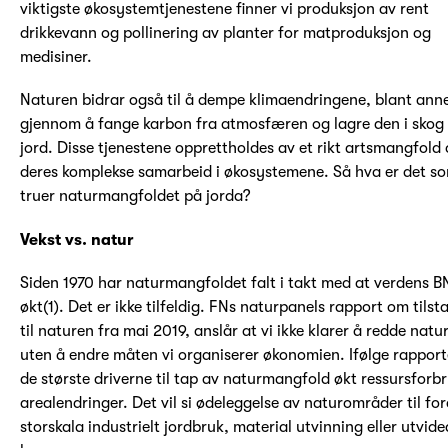
viktigste økosystemtjenestene finner vi produksjon av rent
drikkevann og pollinering av planter for matproduksjon og
medisiner.
Naturen bidrar også til å dempe klimaendringene, blant ann
gjennom å fange karbon fra atmosfæren og lagre den i skog
jord. Disse tjenestene opprettholdes av et rikt artsmangfold
deres komplekse samarbeid i økosystemene. Så hva er det s
truer naturmangfoldet på jorda?
Vekst vs. natur
Siden 1970 har naturmangfoldet falt i takt med at verdens B
økt(1). Det er ikke tilfeldig. FNs naturpanels rapport om tils
til naturen fra mai 2019, anslår at vi ikke klarer å redde natu
uten å endre måten vi organiserer økonomien. Ifølge rapport
de største driverne til tap av naturmangfold økt ressursforb
arealendringer. Det vil si ødeleggelse av naturområder til for
storskala industrielt jordbruk, material utvinning eller utvid