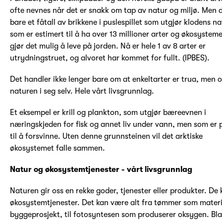
ofte nevnes når det er snakk om tap av natur og miljø. Men d
bare et fåtall av brikkene i puslespillet som utgjør klodens na
som er estimert til å ha over 13 millioner arter og økosystem
gjør det mulig å leve på jorden. Nå er hele 1 av 8 arter er
utrydningstruet, og alvoret har kommet for fullt. (IPBES).
Det handler ikke lenger bare om at enkeltarter er trua, men 
naturen i seg selv. Hele vårt livsgrunnlag.
Et eksempel er krill og plankton, som utgjør bæreevnen i
næringskjeden for fisk og annet liv under vann, men som er 
til å forsvinne. Uten denne grunnsteinen vil det arktiske
økosystemet falle sammen.
Natur og økosystemtjenester - vårt livsgrunnlag
Naturen gir oss en rekke goder, tjenester eller produkter. De 
økosystemtjenester. Det kan være alt fra tømmer som materia
byggeprosjekt, til fotosyntesen som produserer oksygen. Bla