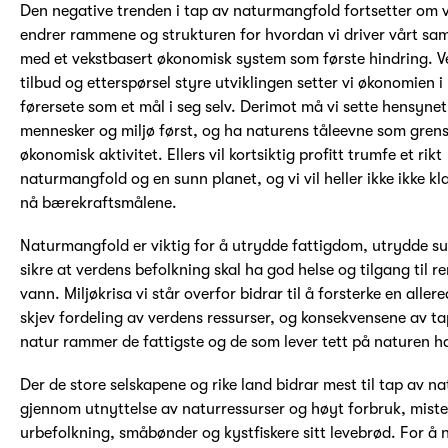
Den negative trenden i tap av naturmangfold fortsetter om v
endrer rammene og strukturen for hvordan vi driver vårt sa
med et vekstbasert økonomisk system som første hindring. V
tilbud og etterspørsel styre utviklingen setter vi økonomien i
førersete som et mål i seg selv. Derimot må vi sette hensynet 
mennesker og miljø først, og ha naturens tåleevne som grens
økonomisk aktivitet. Ellers vil kortsiktig profitt trumfe et rikt
naturmangfold og en sunn planet, og vi vil heller ikke ikke kl
nå bærekraftsmålene.
Naturmangfold er viktig for å utrydde fattigdom, utrydde su
sikre at verdens befolkning skal ha god helse og tilgang til re
vann. Miljøkrisa vi står overfor bidrar til å forsterke en aller
skjev fordeling av verdens ressurser, og konsekvensene av ta
natur rammer de fattigste og de som lever tett på naturen h
Der de store selskapene og rike land bidrar mest til tap av na
gjennom utnyttelse av naturressurser og høyt forbruk, miste
urbefolkning, småbønder og kystfiskere sitt levebrød. For å 