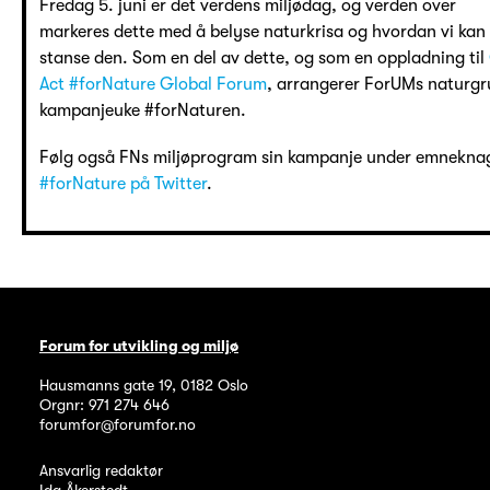
Fredag 5. juni er det verdens miljødag, og verden over
markeres dette med å belyse naturkrisa og hvordan vi kan
stanse den. Som en del av dette, og som en oppladning til
Act #forNature Global Forum
, arrangerer ForUMs naturg
kampanjeuke #forNaturen.
Følg også FNs miljøprogram sin kampanje under emnekna
#forNature på Twitter
.
Forum for utvikling og miljø
Hausmanns gate 19
,
0182
Oslo
Orgnr: 971 274 646
forumfor@forumfor.no
Ansvarlig redaktør