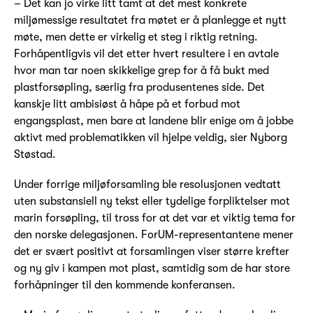
– Det kan jo virke litt tamt at det mest konkrete
miljømessige resultatet fra møtet er å planlegge et nytt
møte, men dette er virkelig et steg i riktig retning.
Forhåpentligvis vil det etter hvert resultere i en avtale
hvor man tar noen skikkelige grep for å få bukt med
plastforsøpling, særlig fra produsentenes side. Det
kanskje litt ambisiøst å håpe på et forbud mot
engangsplast, men bare at landene blir enige om å jobbe
aktivt med problematikken vil hjelpe veldig, sier Nyborg
Støstad.
Under forrige miljøforsamling ble resolusjonen vedtatt
uten substansiell ny tekst eller tydelige forpliktelser mot
marin forsøpling, til tross for at det var et viktig tema for
den norske delegasjonen. ForUM-representantene mener
det er svært positivt at forsamlingen viser større krefter
og ny giv i kampen mot plast, samtidig som de har store
forhåpninger til den kommende konferansen.