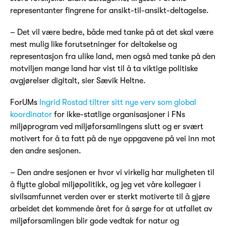
representanter fingrene for ansikt-til-ansikt-deltagelse.
– Det vil være bedre, både med tanke på at det skal være
mest mulig like forutsetninger for deltakelse og
representasjon fra ulike land, men også med tanke på den
motviljen mange land har vist til å ta viktige politiske
avgjørelser digitalt, sier Sævik Heltne.
ForUMs
Ingrid Rostad tiltrer sitt nye verv som global
koordinator
for ikke-statlige organisasjoner i FNs
miljøprogram ved miljøforsamlingens slutt og er svært
motivert for å ta fatt på de nye oppgavene på vei inn mot
den andre sesjonen.
– Den andre sesjonen er hvor vi virkelig har muligheten til
å flytte global miljøpolitikk, og jeg vet våre kollegaer i
sivilsamfunnet verden over er sterkt motiverte til å gjøre
arbeidet det kommende året for å sørge for at utfallet av
miljøforsamlingen blir gode vedtak for natur og