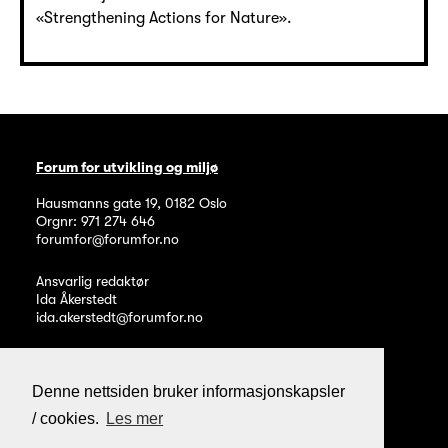
«Strengthening Actions for Nature».
Forum for utvikling og miljø
Hausmanns gate 19
,
0182
Oslo
Orgnr: 971 274 646
forumfor@forumfor.no
Ansvarlig redaktør
Ida Åkerstedt
ida.akerstedt@forumfor.no
Denne nettsiden bruker informasjonskapsler
/ cookies.
Les mer
Personvern og informasjonskapsler