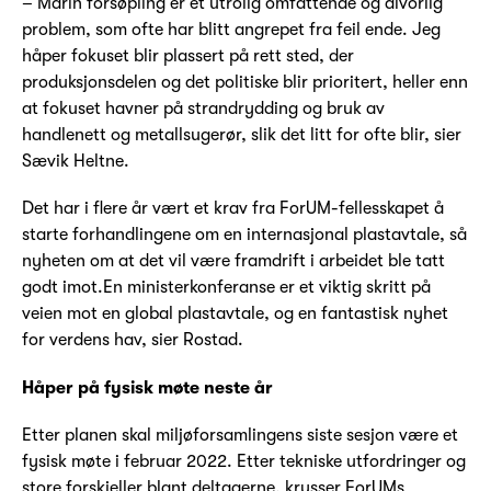
– Marin forsøpling er et utrolig omfattende og alvorlig
problem, som ofte har blitt angrepet fra feil ende. Jeg
håper fokuset blir plassert på rett sted, der
produksjonsdelen og det politiske blir prioritert, heller enn
at fokuset havner på strandrydding og bruk av
handlenett og metallsugerør, slik det litt for ofte blir, sier
Sævik Heltne.
Det har i flere år vært et krav fra ForUM-fellesskapet å
starte forhandlingene om en internasjonal plastavtale, så
nyheten om at det vil være framdrift i arbeidet ble tatt
godt imot.En ministerkonferanse er et viktig skritt på
veien mot en global plastavtale, og en fantastisk nyhet
for verdens hav, sier Rostad.
Håper på fysisk møte neste år
Etter planen skal miljøforsamlingens siste sesjon være et
fysisk møte i februar 2022. Etter tekniske utfordringer og
store forskjeller blant deltagerne, krysser ForUMs