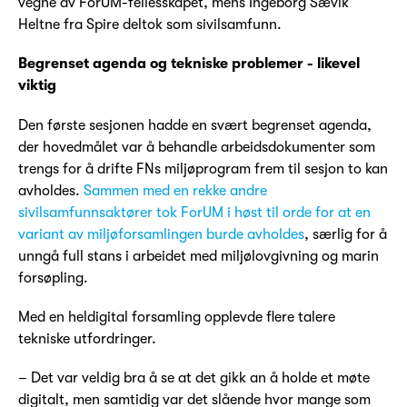
vegne av ForUM-fellesskapet, mens Ingeborg Sævik
Heltne fra Spire deltok som sivilsamfunn.
Begrenset agenda og tekniske problemer - likevel
viktig
Den første sesjonen hadde en svært begrenset agenda,
der hovedmålet var å behandle arbeidsdokumenter som
trengs for å drifte FNs miljøprogram frem til sesjon to kan
avholdes.
Sammen med en rekke andre
sivilsamfunnsaktører tok ForUM i høst til orde for at en
variant av miljøforsamlingen burde avholdes
, særlig for å
unngå full stans i arbeidet med miljølovgivning og marin
forsøpling.
Med en heldigital forsamling opplevde flere talere
tekniske utfordringer.
– Det var veldig bra å se at det gikk an å holde et møte
digitalt, men samtidig var det slående hvor mange som