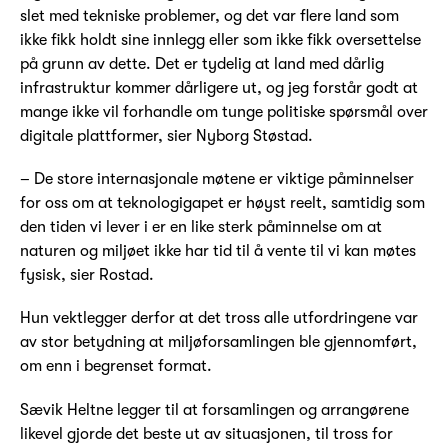
slet med tekniske problemer, og det var flere land som
ikke fikk holdt sine innlegg eller som ikke fikk oversettelse
på grunn av dette. Det er tydelig at land med dårlig
infrastruktur kommer dårligere ut, og jeg forstår godt at
mange ikke vil forhandle om tunge politiske spørsmål over
digitale plattformer, sier Nyborg Støstad.
– De store internasjonale møtene er viktige påminnelser
for oss om at teknologigapet er høyst reelt, samtidig som
den tiden vi lever i er en like sterk påminnelse om at
naturen og miljøet ikke har tid til å vente til vi kan møtes
fysisk, sier Rostad.
Hun vektlegger derfor at det tross alle utfordringene var
av stor betydning at miljøforsamlingen ble gjennomført,
om enn i begrenset format.
Sævik Heltne legger til at forsamlingen og arrangørene
likevel gjorde det beste ut av situasjonen, til tross for