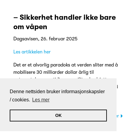
– Sikkerhet handler ikke bare
om våpen
Dagsavisen, 26. februar 2025
Les artikkelen her
Det er et alvorlig paradoks at verden sliter med å
mobilisere 30 milliarder dollar årlig til
naturavtalen, samtidig som militærbudsjettene
øker drastisk, sier Aron Halfen, leder for politikk i
Denne nettsiden bruker informasjonskapsler
Forum for utvikling og miljø (ForUM).
/ cookies.
Les mer
OK
26.02.2025
Les mer