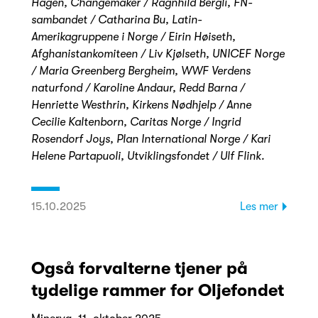
Hagen, Changemaker / Ragnhild Bergli, FN-
sambandet / Catharina Bu, Latin-
Amerikagruppene i Norge / Eirin Høiseth,
Afghanistankomiteen / Liv Kjølseth, UNICEF Norge
/ Maria Greenberg Bergheim, WWF Verdens
naturfond / Karoline Andaur, Redd Barna /
Henriette Westhrin, Kirkens Nødhjelp / Anne
Cecilie Kaltenborn, Caritas Norge / Ingrid
Rosendorf Joys, Plan International Norge / Kari
Helene Partapuoli,
Utviklingsfondet / Ulf Flink.
15.10.2025
Les mer
Også forvalterne tjener på
tydelige rammer for Oljefondet