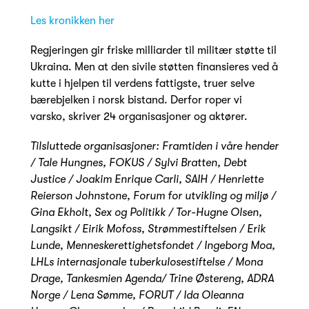
Les kronikken her
Regjeringen gir friske milliarder til militær støtte til
Ukraina. Men at den sivile støtten finansieres ved å
kutte i hjelpen til verdens fattigste, truer selve
bærebjelken i norsk bistand. Derfor roper vi
varsko, skriver 24 organisasjoner og aktører.
Tilsluttede organisasjoner: Framtiden i våre hender
/ Tale Hungnes, FOKUS / Sylvi Bratten, Debt
Justice / Joakim Enrique Carli, SAIH / Henriette
Reierson Johnstone, Forum for utvikling og miljø /
Gina Ekholt, Sex og Politikk / Tor-Hugne Olsen,
Langsikt / Eirik Mofoss, Strømmestiftelsen / Erik
Lunde, Menneskerettighetsfondet / Ingeborg Moa,
LHLs internasjonale tuberkulosestiftelse / Mona
Drage, Tankesmien Agenda/ Trine Østereng, ADRA
Norge / Lena Sømme, FORUT / Ida Oleanna